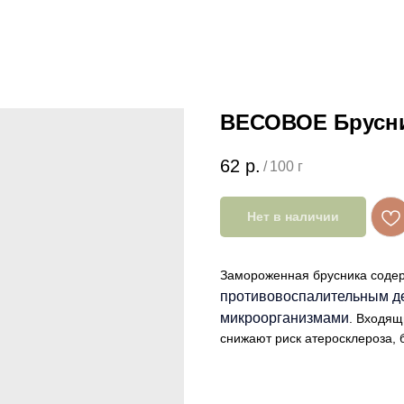
ВЕСОВОЕ Брусни
62
р.
/
100 г
Нет в наличии
Замороженная брусника содер
противовоспалительным дей
микроорганизмами
. Входящ
снижают риск атеросклероза, 