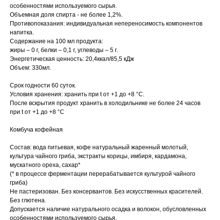
особенностями используемого сырья.
Объемная доля спирта - не более 1,2%.
Противопоказания: индивидуальная непереносимость компонентов
напитка.
Содержание на 100 мл продукта:
жиры – 0 г, белки – 0,1 г, углеводы – 5 г.
Энергетическая ценность: 20,4ккал/85,5 кДж
Объем: 330мл.
Срок годности 60 суток.
Условия хранения: хранить при t от +1 до +8 °C.
После вскрытия продукт хранить в холодильнике не более 24 часов
при t от +1 до +8 °C
Комбуча кофейная
Состав: вода питьевая, кофе натуральный жаренный молотый,
культура чайного гриба, экстракты корицы, имбиря, кардамона,
мускатного ореха, сахар*
(* в процессе ферментации перерабатывается культурой чайного
гриба)
Не пастеризован. Без консервантов. Без искусственных красителей.
Без глютена.
Допускается наличие натурального осадка и волокон, обусловленных
особенностями используемого сырья.