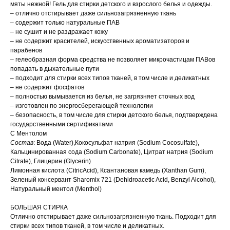
мяты нежной! Гель для стирки детского и взрослого белья и одежды.
– отлично отстирывает даже сильнозагрязненную ткань
– содержит только натуральные ПАВ
– не сушит и не раздражает кожу
– не содержит красителей, искусственных ароматизаторов и
парабенов
– гелеобразная форма средства не позволяет микрочастицам ПАВов
попадать в дыхательные пути
– подходит для стирки всех типов тканей, в том числе и деликатных
– не содержит фосфатов
– полностью вымывается из белья, не загрязняет сточных вод
– изготовлен по энергосберегающей технологии
– безопасность, в том числе для стирки детского белья, подтверждена
государственными сертификатами
С Ментолом
Состав
: Вода (Water),Кокосульфат натрия (Sodium Cocosulfate),
Кальцинированная сода (Sodium Carbonate), Цитрат натрия (Sodium
Citrate), Глицерин (Glycerin)
Лимонная кислота (CitricAcid), Ксантановая камедь (Xanthan Gum),
Зеленый консервант Sharomix 721 (Dehidroacetic Acid, Benzyl Alcohol),
Натуральный ментол (Menthol)
БОЛЬШАЯ СТИРКА
Отлично отстирывает даже сильнозагрязненную ткань. Подходит для
стирки всех типов тканей, в том числе и деликатных.