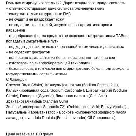
Гель для стирки универсальный. Дарит вещам лавандовую свежесть.
– отлично отстирывает даже сильнозагрязненную ткань
– содержит только натуральные ПАВ
– не сушит и не раздражает кожу
– не содержит красителей, искусственных ароматизаторов и
парабенов
– гелеобразная форма средства не позволяет микрочастицам ПАВов
попадать в дыхательные пути
– подходит для стирки всех типов тканей, в том числе и деликатных
– не содержит фосфатов
– полностью вымывается из белья, не загрязняет сточных вод
– изготовлен по энергосберегающей технологии
– безопасность, в том числе для стирки детского белья, подтверждена
государственными сертификатами
С Лавандой
Состав
: Вода (Water), Кокосульфат натрия (Sodium Cocosulfate),
Кальцинированная сода (Sodium Carbonate ), Цитрат натрия (Sodium
Citrate), Глицерин (Glycerin), Лимонная кислота (CitricAcid)
,ксантановая камедь (Xanthan Gum)
Зеленый консервант Sharomix 721 (Dehidroacetic Acid, Benzyl Alcohol),
Натуральный ароматизатор на основе компонентов эфирного масла
лаванды (Lavandula Dentata (French Lavender) Oil Components)
Цена указана за 100 грамм