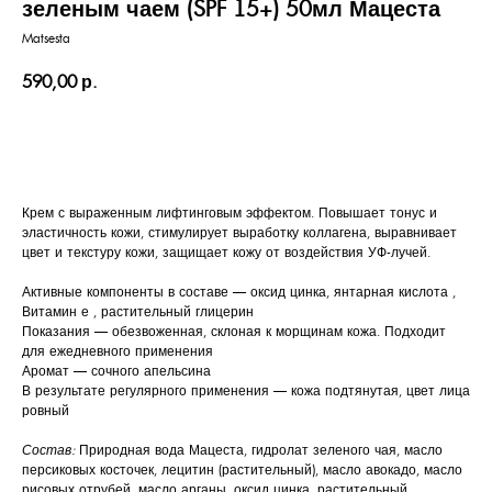
зеленым чаем (SPF 15+) 50мл Мацеста
Matsesta
590,00
р.
КУПИТЬ
Крем с выраженным лифтинговым эффектом. Повышает тонус и
эластичность кожи, стимулирует выработку коллагена, выравнивает
цвет и текстуру кожи, защищает кожу от воздействия УФ-лучей.
Активные компоненты в составе — оксид цинка, янтарная кислота ,
Витамин е , растительный глицерин
Показания — обезвоженная, склоная к морщинам кожа. Подходит
для ежедневного применения
Аромат — сочного апельсина
В результате регулярного применения — кожа подтянутая, цвет лица
ровный
Состав:
Природная вода Мацеста, гидролат зеленого чая, масло
персиковых косточек, лецитин (растительный), масло авокадо, масло
рисовых отрубей, масло арганы, оксид цинка, растительный