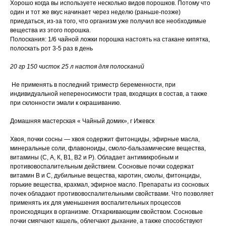
Хорошо когда вы используете несколько видов порошков. Потому что
один и тот же вкус начинает через неделю (раньше-позже)
приедаться, из-за того, что организм уже получил все необходимые
вещества из этого порошка.
Полоскания: 1/6 чайной ложки порошка настоять на стакане кипятка,
полоскать рот 3-5 раз в день
20 гр 150 чисток 25 л настоя для полосканий
Не применять в последний триместр беременности, при
индивидуальной непереносимости трав, входящих в состав, а также
при склонности эмали к окрашиванию.
Домашняя мастерская « Чайный домик», г Ижевск
Хвоя, почки сосны — хвоя содержит фитонциды, эфирные масла,
минеральные соли, флавоноиды, смоло-бальзамические вещества,
витамины (С, A, К, В1, В2 и Р). Обладает антимикробным и
противовоспалительным действием. Сосновые почки содержат
витамин В и С, дубильные вещества, каротин, смолы, фитонциды,
горькие вещества, крахмал, эфирное масло. Препараты из сосновых
почек обладают противовоспалительными свойствами. Что позволяет
применять их для уменьшения воспалительных процессов
происходящих в организме. Отхаркивающим свойством. Сосновые
почки смягчают кашель, облегчают дыхание, а также способствуют