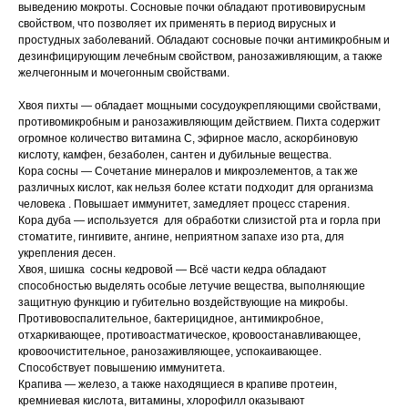
выведению мокроты. Сосновые почки обладают противовирусным
свойством, что позволяет их применять в период вирусных и
простудных заболеваний. Обладают сосновые почки антимикробным и
дезинфицирующим лечебным свойством, ранозаживляющим, а также
желчегонным и мочегонным свойствами.
Хвоя пихты — обладает мощными сосудоукрепляющими свойствами,
противомикробным и ранозаживляющим действием. Пихта содержит
огромное количество витамина С, эфирное масло, аскорбиновую
кислоту, камфен, безаболен, сантен и дубильные вещества.
Кора сосны — Сочетание минералов и микроэлементов, а так же
различных кислот, как нельзя более кстати подходит для организма
человека . Повышает иммунитет, замедляет процесс старения.
Кора дуба — используется для обработки слизистой рта и горла при
стоматите, гингивите, ангине, неприятном запахе изо рта, для
укрепления десен.
Хвоя, шишка сосны кедровой — Всё части кедра обладают
способностью выделять особые летучие вещества, выполняющие
защитную функцию и губительно воздействующие на микробы.
Противовоспалительное, бактерицидное, антимикробное,
отхаркивающее, противоастматическое, кровоостанавливающее,
кровоочистительное, ранозаживляющее, успокаивающее.
Способствует повышению иммунитета.
Крапива — железо, а также находящиеся в крапиве протеин,
кремниевая кислота, витамины, хлорофилл оказывают