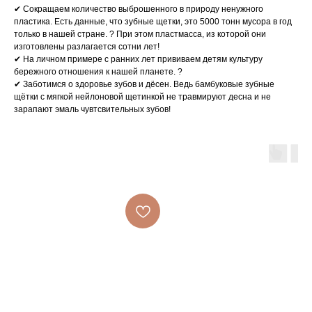
✔ Сокращаем количество выброшенного в природу ненужного
пластика. Есть данные, что зубные щетки, это 5000 тонн мусора в год
только в нашей стране. ? При этом пластмасса, из которой они
изготовлены разлагается сотни лет!
✔ На личном примере с ранних лет прививаем детям культуру
бережного отношения к нашей планете. ?
✔ Заботимся о здоровье зубов и дёсен. Ведь бамбуковые зубные
щётки с мягкой нейлоновой щетинкой не травмируют десна и не
зарапают эмаль чувтсвительных зубов!