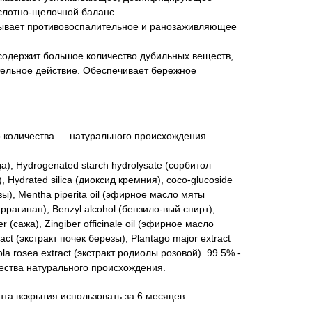
слотно-щелочной баланс.
зывает противовоспалительное и ранозаживляющее
содержит большое количество дубильных веществ,
тельное действие. Обеспечивает бережное
о количества — натурального происхождения.
а), Hydrogenated starch hydrolysate (сорбитол
 Hydrated silica (диоксид кремния), coco-glucoside
зы), Mentha piperita oil (эфирное масло мяты
ррагинан), Benzyl alcohol (бензило-вый спирт),
 (сажа), Zingiber officinale oil (эфирное масло
act (экстракт почек березы), Plantago major extract
la rosea extract (экстракт родиолы розовой). 99.5% -
ества натурального происхождения.
нта вскрытия использовать за 6 месяцев.