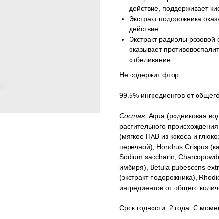
действие, поддерживает ки
Экстракт подорожника ока
действие.
Экстракт радиолы розовой 
оказывает противовоспали
отбеливание.
Не содержит фтор.
99.5% ингредиентов от общег
Состав:
Aqua (родниковая вод
растительного происхождения),
(мягкое ПАВ из кокоса и глюко
перечной), Hondrus Crispus (ка
Sodium saccharin, Charcopowder
имбиря), Betula pubescens extr
(экстракт подорожника), Rhodio
ингредиентов от общего колич
Срок годности: 2 года. С моме