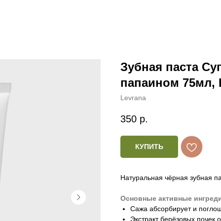
Зубная паста Су
папаином 75мл, 
Levrana
350
р.
КУПИТЬ
Натуральная чёрная зубная па
Основные активные ингред
Сажа абсорбирует и поглощ
Экстракт берёзовых почек