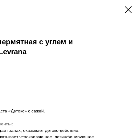
пермятная с углем и
Levrana
ста «Детокс» с сажей.
иенты:
ает запах, оказывает детокс-действие.
 оказывает успокаивающее, дезинфицирующее