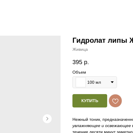
Гидролат липы 
Живица
395
р.
Объем
100 мл
КУПИТЬ
Нежный тоник, предназначенн
увлажняющее и освежающее
течение десяти минут заметн