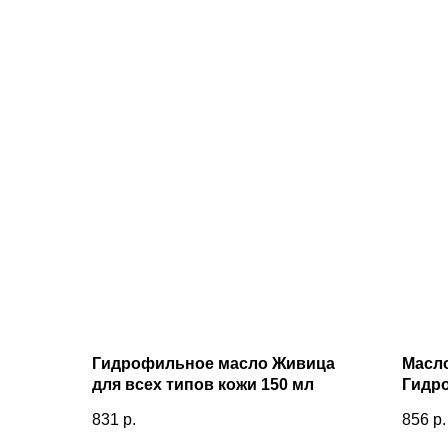
Гидрофильное масло Живица
Масло
для всех типов кожи 150 мл
Гидро
очище
831
р.
856
р.
clean