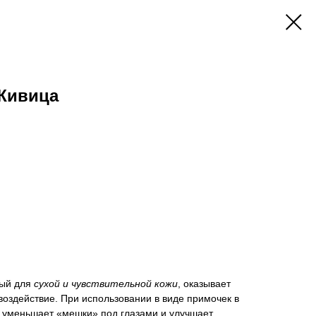
Живица
ый для
сухой и чувствительной кожи
, оказывает
воздействие. При использовании в виде примочек в
о уменьшает «мешки» под глазами и улучшает