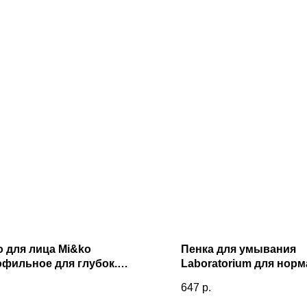
 для лица Mi&ko
Пенка для умывания
фильное для глубок.
Laboratorium для нор
ния пор It`s matte Deep
кожи (150мл)
647
р.
ing oil Peony(200мл)