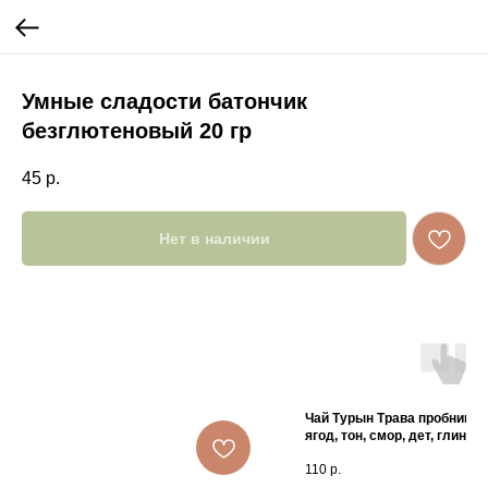
Умные сладости батончик
безглютеновый 20 гр
45
р.
Нет в наличии
Чай Турын Трава пробники 1
ягод, тон, смор, дет, глин, цв
110
р.