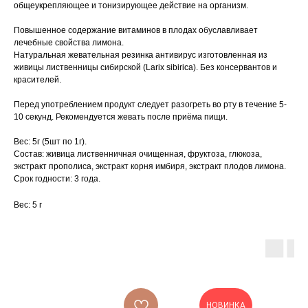
общеукрепляющее и тонизирующее действие на организм.
Повышенное содержание витаминов в плодах обуславливает
лечебные свойства лимона.
Натуральная жевательная резинка антивирус изготовленная из
живицы лиственницы сибирской (Larix sibirica). Без консервантов и
красителей.
Перед употреблением продукт следует разогреть во рту в течение 5-
10 секунд. Рекомендуется жевать после приёма пищи.
Вес: 5г (5шт по 1г).
Состав: живица лиственничная очищенная, фруктоза, глюкоза,
экстракт прополиса, экстракт корня имбиря, экстракт плодов лимона.
Срок годности: 3 года.
Вес: 5 г
НОВИНКА