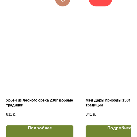
Урбеч из лесного ореха 230г Добрые
Мед Дары природы 150г До
традиции
традиции
811
р.
341
р.
Подробнее
Подробнее