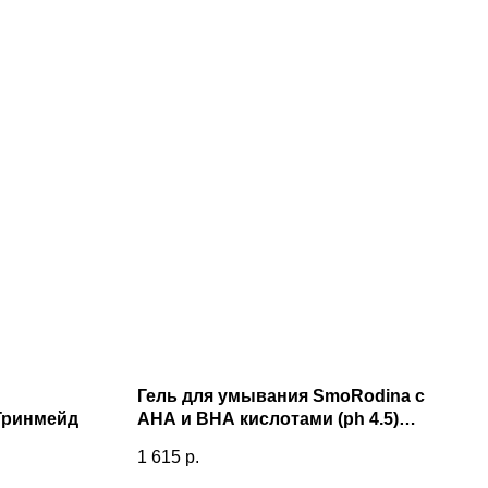
Гель для умывания SmoRodina с
Гринмейд
AHA и BHA кислотами (ph 4.5)
(120мл)
1 615
р.