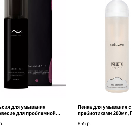
ьсия для умывания
Пенка для умывания с
овесие для проблемной
пребиотиками 200мл, 
120мл, Космавера
р.
855
р.