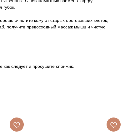
 тыквенных. С незапамятных времен люффу
 губок.
хорошо очистите кожу от старых ороговевших клеток,
раб, получите превосходный массаж мышц и чистую
 как следует и просушите спонжик.