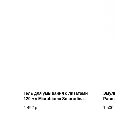
Гель для умывания с лизатами
Эмул
120 мл Microbiome Smorodina
Равн
Смородина
кожи 
1 452
р.
1 500