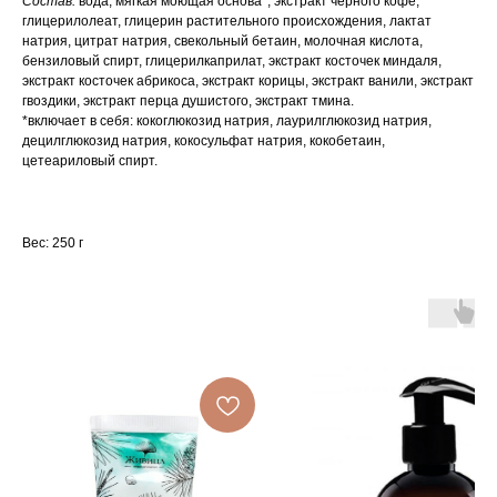
Состав:
вода, мягкая моющая основа*, экстракт черного кофе,
глицерилолеат, глицерин растительного происхождения, лактат
натрия, цитрат натрия, свекольный бетаин, молочная кислота,
бензиловый спирт, глицерилкаприлат, экстракт косточек миндаля,
экстракт косточек абрикоса, экстракт корицы, экстракт ванили, экстракт
гвоздики, экстракт перца душистого, экстракт тмина.
*включает в себя: кокоглюкозид натрия, лаурилглюкозид натрия,
децилглюкозид натрия, кокосульфат натрия, кокобетаин,
цетеариловый спирт.
Вес: 250 г