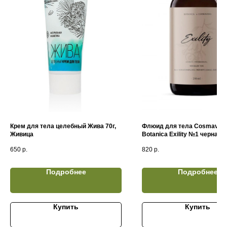
Крем для тела целебный Жива 70г,
Флюид для тела Cosmaver
Живица
Botanica Exility №1 черная
смородина,грейпфрут,анана
650
р.
820
р.
к (250мл)
Подробнее
Подробнее
Купить
Купить