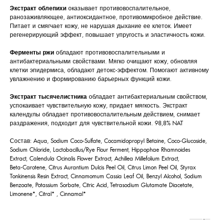
Экстракт облепихи
оказывает противовоспалительное,
ранозаживляющее, антиоксидантное, противомикробное действие.
Питает и смягчает кожу, не нарушая дыхание ее клеток. Имеет
регенерирующий эффект, повышает упругость и эластичность кожи.
Ферменты ржи
обладают противовоспалительными и
антибактериальными свойствами. Мягко очищают кожу, обновляя
клетки эпидермиса, обладают детокс-эффектом. Помогают активному
увлажнению и формированию барьерных функций кожи.
Экстракт тысячелистника
обладает антибактериальным свойством,
успокаивает чувствительную кожу, придает мягкость. Экстракт
календулы обладает противовоспалительным действием, снимает
раздражения, подходит для чувствительной кожи. 98,8% NAT
Состав: Aqua, Sodium Coco-Sulfate, Cocamidopropyl Betaine, Coco-Glucoside,
Sodium Chloride, Lactobacillus/Rye Flour Ferment, Hippophae Rhamnoides
Extract, Calendula Ocinalis Flower Extract, Achillea Millefolium Extract,
Beta-Carotene, Citrus Aurantium Dulcis Peel Oil, Citrus Limon Peel Oil, Styrax
Tonkinensis Resin Extract, Cinnamomum Cassia Leaf Oil, Benzyl Alcohol, Sodium
Benzoate, Potassium Sorbate, Citric Acid, Tetrasodium Glutamate Diacetate,
Limonene*, Citral* , Cinnamal*