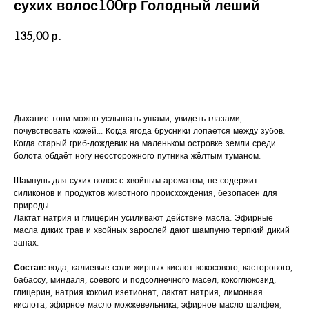
сухих волос100гр Голодный леший
135,00
р.
КУПИТЬ
Дыхание топи можно услышать ушами, увидеть глазами,
почувствовать кожей... Когда ягода брусники лопается между зубов.
Когда старый гриб-дождевик на маленьком островке земли среди
болота обдаёт ногу неосторожного путника жёлтым туманом.
Шампунь для сухих волос с хвойным ароматом, не содержит
силиконов и продуктов животного происхождения, безопасен для
природы.
Лактат натрия и глицерин усиливают действие масла. Эфирные
масла диких трав и хвойных зарослей дают шампуню терпкий дикий
запах.
Состав:
вода, калиевые соли жирных кислот кокосового, касторового,
бабассу, миндаля, соевого и подсолнечного масел, кокоглюкозид,
глицерин, натрия кокоил изетионат, лактат натрия, лимонная
кислота, эфирное масло можжевельника, эфирное масло шалфея,