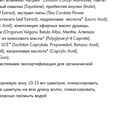
оил аланинат натрия* (Sodium Cocoyl Alaninate); лактат
вый сквалан (Squalane); пребиотик инулин (Inulin);
Extract); экстракт липы (Tilia Cordata Flower
orescens Leaf Extract); лауриновая кислота* (Lauric Acid);
ic Acid); композиция эфирных масел душицы,
Origanum Vulgare, Betula Alba, Menthe, Artemisia
нт из кокосового масла* (Polyglyceryl-4 Caprate);
E* (Sorbitan Caprylate, Propanediol, Benzoic Acid);
t); каприловая кислота* (Caprylic Acid);
Gum).
системами экосертификации для органической
орневую зону 10-15 мл шампуня, помассировать,
и шампунь на всю длину волос, помассировать,
, хорошо промыть водой.