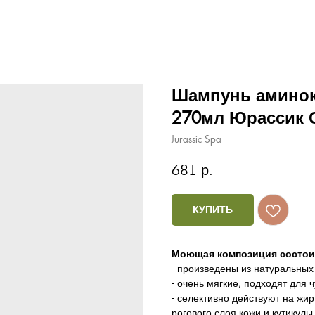
Шампунь аминок
270мл Юрассик 
Jurassic Spa
681
р.
КУПИТЬ
Моющая композиция состоит
- произведены из натуральных
- очень мягкие, подходят для 
- селективно действуют на жи
рогового слоя кожи и кутикулы