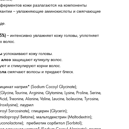
х ферментов кожи разлагаются на компоненты
 мантии – увлажняющие аминокислоты и смягчающие
де.
5%)
– интенсивно увлажняет кожу головы, уплотняет
х волос.
ы
успокаивают кожу головы.
з
алоэ
защищают кутикулу волос.
уют и стимулируют корни волос.
сла
смягчают волосы и придают блеск.
ицинат натрия* (Sodium Cocoyl Glycinate);
ne, Taurine, Arginine, Glytamine, Lysine, Proline, Serine,
id, Treonine, Alanine, Valine, Leucine, Isoleucine, Tyrosine,
roxilysine); лаурил
yl Sarcosinate); глицерин (Glycerin);
opropyl Betaine); мальтодекстрин (Maltodextrin);
conolactone); пребиотик сорбитол (Sorbitol);