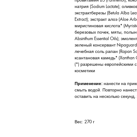
провитамин B5 (Panthenol); кок
натрия (Sodium Lactate); оливко
экстрактберезы (Betula Alba Leaf 
Extract); экстракт алоэ (Aloe Arb
миристиновая кислота* (Myrist
березовых почек, мяты, полыни (
Absinthum Essential Oils); эмоле
зеленый консервант Nipaguard SC
лечебная соль pапан (Rapan Sal
ксантановая камедь* (Xanthan 
(*) разрешены европейскими 
косметики
Применение:
нанести на прик
смыть водой. Повторно нанест
оставить на несколько секунд
Вес: 270 г