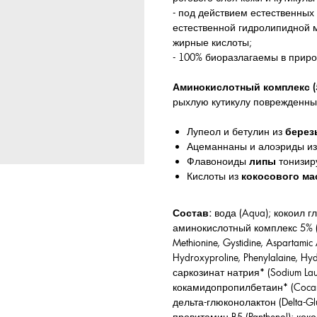
- под действием естественны
естественной гидролипидной
жирные кислоты;
- 100% биоразлагаемы в приро
Аминокислотный комплекс (
рыхлую кутикулу поврежденны
Лупеол и бетулин из
берез
Ацеманнаны и алоэриды и
Флавоноиды
липы
тонизир
Кислоты из
кокосового ма
Состав:
вода (Aqua); кокоил гл
аминокислотный комплекс 5% (Glyci
Methionine, Gystidine, Aspartamic Ac
Hydroxyproline, Phenylalaine, Hyd
саркозинат натрия* (Sodium Lauro
кокамидопропилбетаин* (Cocamid
дельта-глюконолактон (Delta-Glu