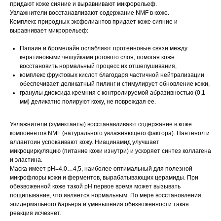
придают коже сияние и выравнивают микрорельеф.
Увлажнители восстанавливают содержание NMF в коже.
Комплекс природных эксфолиантов придает коже сияние и
выравнивает микрорельеф:
Папаин и бромелайн ослабляют протеиновые связи между
кератиновыми чешуйками рогового слоя, помогая коже
восстановить нормальный процесс их отшелушивания,
комплекс фруктовых кислот благодаря частичной нейтрализации
обеспечивает деликатный пилинг и стимулирует обновление кожи,
гранулы диоксида кремния с контролируемой абразивностью (0,1
мм) деликатно полируют кожу, не повреждая ее.
Увлажнители (хумектанты) восстанавливают содержание в коже
компонентов NMF (натурального увлажняющего фактора). Пантенол и
аллантоин успокаивают кожу. Ниацинамид улучшает
микроциркуляцию (питание кожи изнутри) и ускоряет синтез коллагена
и эластина.
Маска имеет pH=4,0…4,5, наиболее оптимальный для полезной
микрофлоры кожи и ферментов, вырабатывающих церамиды. При
обезвоженной коже такой рН первое время может вызывать
пощипывание, что является нормальным. По мере восстановления
эпидермального барьера и уменьшения обезвоженности такая
реакция исчезнет.