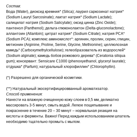
Состав
:
Вода (Water), диоксид кремния* (Silica); лаурил саркозинат натрия*
(Sodium Lauryl Sarcosinate); лактат натрия* (Sodium Lactate);
салицилат натрия (Sodium Salicylate); оксид цинка (Zinc Oxide);
пантенол (Panthenol); дельта-глюконолактон (Delta-gluconolactone);
аллантоин (Allantoin); цитрат натрия* (Sodium Citrate); натрия РСА*
(Sodium PCA); комплекс аминокислот*: аргинин, пролин, серин, глицин,
метионин (Arginine, Proline, Serine, Glycine, Methionine); целлюлозная
камедь* (Carboxymethylcellulose); гелеобразователь из водорослей*
(Sodium alginate); камедь бобов рожкового дерева* (Ceratonia siliqua
gum); консервант: Sensicare C1000 (phenoxyethanol, glyceryl laurate);
отдушка* (Parfum); натуральный хлорофиллин* (Chlorophyllin).
(*) Разрешено для органической косметики.
(**) Натуральный экосертифицировванный ароматизатор.
Способ применения:
Нанести на влажную очищенную кожу слоем в 0,5 мм, деликатно
массировать 3-5 минут, смыть водой. Легкое пощипывание и
покраснение в течение 20 – 30 минут – нормальная реакция на
кислоты и ферменты. Важно! Перед каждым использованием шпатель
необходимо тщательно промыть с мылом.