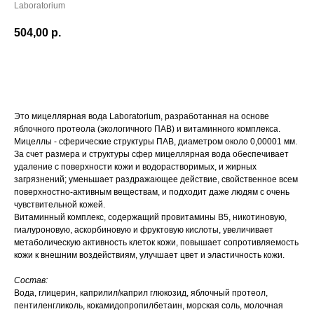
Laboratorium
504,00
р.
КУПИТЬ
Это мицеллярная вода Laboratorium, разработанная на основе
яблочного протеола (экологичного ПАВ) и витаминного комплекса.
Мицеллы - сферические структуры ПАВ, диаметром около 0,00001 мм.
За счет размера и структуры сфер мицеллярная вода обеспечивает
удаление с поверхности кожи и водорастворимых, и жирных
загрязнений; уменьшает раздражающее действие, свойственное всем
поверхностно-активным веществам, и подходит даже людям с очень
чувствительной кожей.
Витаминный комплекс, содержащий провитамины В5, никотиновую,
гиалуроновую, аскорбиновую и фруктовую кислоты, увеличивает
метаболическую активность клеток кожи, повышает сопротивляемость
кожи к внешним воздействиям, улучшает цвет и эластичность кожи.
Состав:
Вода, глицерин, каприлил/каприл глюкозид, яблочный протеол,
пентиленгликоль, кокамидопропилбетаин, морская соль, молочная