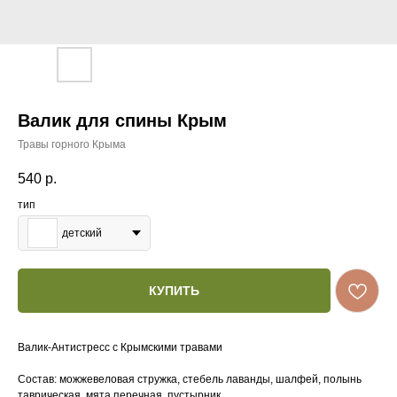
Валик для спины Крым
Травы горного Крыма
540
р.
тип
детский
КУПИТЬ
Валик-Антистресс с Крымскими травами
Состав: можжевеловая стружка, стебель лаванды, шалфей, полынь
таврическая, мята перечная, пустырник.