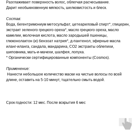
Разглаживает поверхность волос, облегчая расчесывание.
Дарит необыкновенную мягкость, шелковистость и блеск.
Состав:
Вода, бегентримониум метосульфат, цетеариловый спирт*, глицерин,
экстракт зеленого грецкого ореха*, масло грецкого ореха, масло
камелии, молочная кислота, масло зародышей пшеницы,
глюконолактон (и) бензоат натрия*, д-пантенол, эфирные масла
иланг-иланга, сандала, мандарина, СО2 экстракты облепихи,
шиповника, мать-и-мачехи, шалфея, лопуха.
* Органически сертифицированные компоненты (Cosmos).
Применение:
Нанести небольшое количество маски на чистые волосы по всей
длине, оставить на 5-10 минут, тщательно смыть водой.
Срок годности: 12 мес. После вскрытия 6 мес