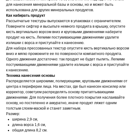
для нанесения минеральной базы и основы, но и может быть
использована для других минеральных продуктов.
Как набирать продукт
Рассыпчатые текстуры выпускаются в упаковках с ограничителем.
Поверните сифтер и высыпьте немного продукта в крышку, опустите
кисть вертикально ворсом вниз и круговыми движениями наберите
продукт на кисть. Легкими постукивающими движениями удалите
излишки с ворса и приступайте к нанесению.
Для набора прессованных текстур опустите кисть вертикально ворсом
вниз и мягко промокните ее по поверхности компактного продукта.
Одного движения достаточно: так продукт не будет пылить. Легкими
постукивающими движениями удалите излишки с ворса и приступайте
к нанесению.
Техника нанесения основы
Распределяется широкими, полирующими, круговыми движениями от
центра к периферии лица. На местах, где был нанесен консилер или
корректор, советуем распределять основу притаптывающими
движениями. Для получения более плотного покрытия наслаивайте
основу, но постепенно и аккуратно, иначе продукт ляжет одним
толстым слоем-маской и станет заметным.
Размер:
ширина 2,9 cм,
длина ворса 1,6 cм,
общая длина 8,2 см.