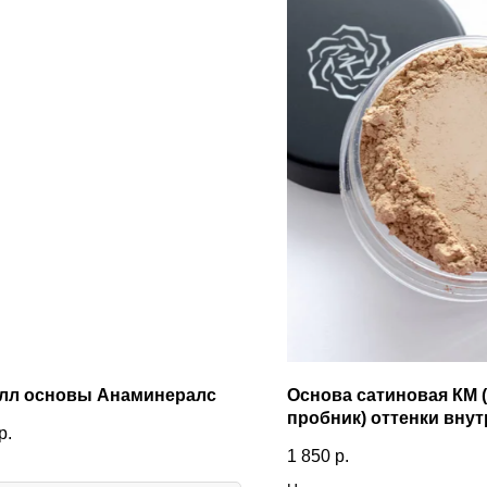
лл основы Анаминералс
Основа сатиновая КМ (
пробник) оттенки внут
р.
1 850
р.