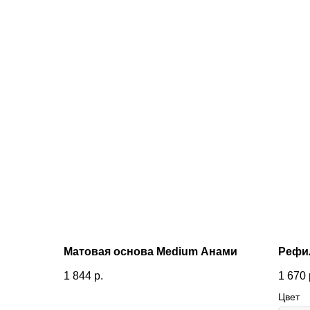
Матовая основа Medium Анами
Рефи
1 844
р.
1 670
Цвет