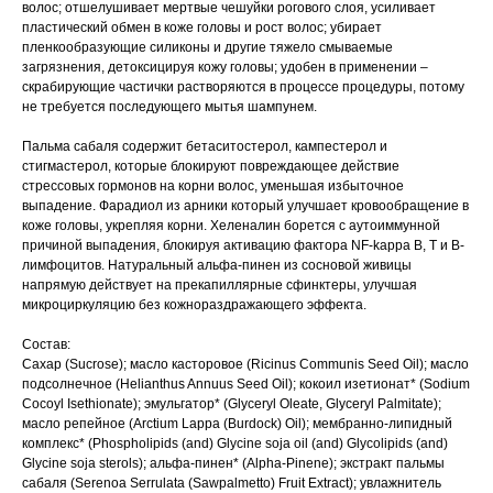
волос; отшелушивает мертвые чешуйки рогового слоя, усиливает
пластический обмен в коже головы и рост волос; убирает
пленкообразующие силиконы и другие тяжело смываемые
загрязнения, детоксицируя кожу головы; удобен в применении –
скрабирующие частички растворяются в процессе процедуры, потому
не требуется последующего мытья шампунем.
Пальма сабаля содержит бетаситостерол, кампестерол и
стигмастерол, которые блокируют повреждающее действие
стрессовых гормонов на корни волос, уменьшая избыточное
выпадение. Фарадиол из арники который улучшает кровообращение в
коже головы, укрепляя корни. Хеленалин борется с аутоиммунной
причиной выпадения, блокируя активацию фактора NF-kappa B, Т и В-
лимфоцитов. Натуральный альфа-пинен из сосновой живицы
напрямую действует на прекапиллярные сфинктеры, улучшая
микроциркуляцию без кожнораздражающего эффекта.
Состав:
Сахар (Sucrose); масло касторовое (Ricinus Communis Seed Oil); масло
подсолнечное (Helianthus Annuus Seed Oil); кокоил изетионат* (Sodium
Cocoyl Isethionate); эмульгатор* (Glyceryl Oleate, Glyceryl Palmitate);
масло репейное (Arctium Lappa (Burdock) Oil); мембранно-липидный
комплекс* (Phospholipids (and) Glycine soja oil (and) Glycolipids (and)
Glycine soja sterols); альфа-пинен* (Alpha-Pinene); экстракт пальмы
сабаля (Serenoa Serrulata (Sawpalmetto) Fruit Extract); увлажнитель