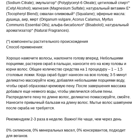
(Sodium Citrate); эмульгатор* (Polyglyceryl-6 Oleate); цетиловый спирт*
(Сetyl Alcohol); магнезия (Magnesium Sulfate); натуральный витамин Е*
(Tocopheryl Blend); сквалан оливковый* (Squalane); эфирные масла:
душица, аир, мирт (Origanum vulgare, Acorus Calamus, Myrtus
Communis Essential Oils); альфа-бисаболол* (Bisabolol); натуральный
ароматизатор* (Natural Fragrances).
(*) компоненты растительного происхождения
Способ применения:
Хорошо намочите волосы, наклоните голову вперед. Небольшими
порциями, растерев скраб в пальцах, наносите его на кожу головы и
корни волос. Общее количество средства на 1 процедуру – 1 – 1,5
столовые ложки. Когда скраб будет нанесен на всю голову, 3-5 минут
деликатно массируйте кожу, добавляя небольшими порциями воду,
чтобы скраб образовал кремовую пену. После завершения массажа
добавьте еще немного воды, чтобы увеличился объем пены.
Распределите пену по длине волос, деликатно помассируйте, смойте.
Нанесите привычный бальзам на длину волос. Мытье волос шампунем
после скраба не требуется.
Рекомендуем 2-3 раза в неделю. Важно! Не чаще, чем через день
0% силиконов, 0% минеральных масел, 0% консервантов, подходит
для веганов.