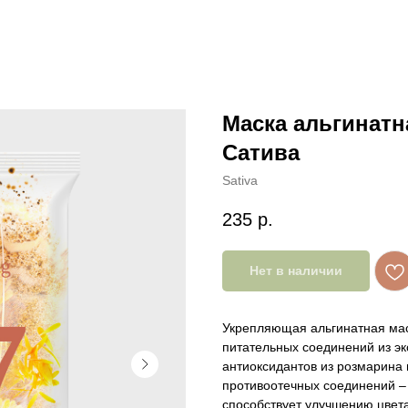
Маска альгинат
Сатива
Sativa
235
р.
Нет в наличии
Укрепляющая альгинатная мас
питательных соединений из эк
антиоксидантов из розмарина 
противоотечных соединений –
способствует улучшению цвета