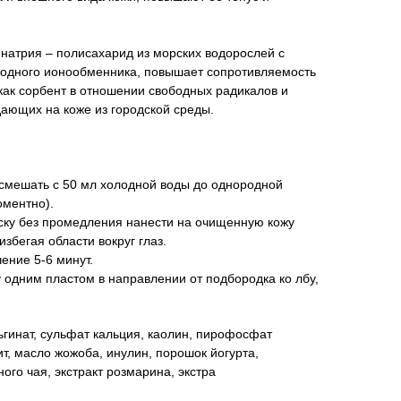
натрия – полисахарид из морских водорослей с
одного ионообменника, повышает сопротивляемость
как сорбент в отношении свободных радикалов и
ающих на коже из городской среды.
смешать с 50 мл холодной воды до однородной
оментно).
ку без промедления нанести на очищенную кожу
избегая области вокруг глаз.
ение 5-6 минут.
у одним пластом в направлении от подбородка ко лбу,
ьгинат, сульфат кальция, каолин, пирофосфат
ит, масло жожоба, инулин, порошок йогурта,
ного чая, экстракт розмарина, экстра