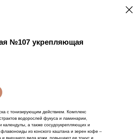
ная №107 укрепляющая
ка с тонизирующим действием. Комплекс
страктов водорослей фукуса и ламинарии,
и календулы, а также сосудоукрепляющих и
 флавоноиды из конского каштана и зерен кофе –
 и внешнего вида кожи, повышают ее тонус и