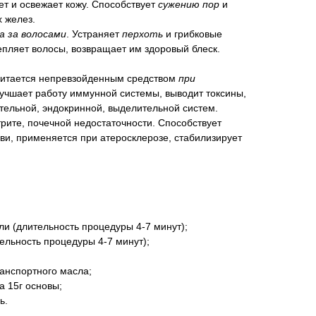
ет и освежает кожу. Способствует
сужению пор
и
 желез.
а за волосами
. Устраняет
перхоть
и грибковые
епляет волосы, возвращает им здоровый блеск.
читается непревзойденным средством
при
учшает работу иммунной системы, выводит токсины,
тельной, эндокринной, выделительной систем.
рите, почечной недостаточности. Способствует
ви, применяется при атеросклерозе, стабилизирует
ли (длительность процедуры 4-7 минут);
ельность процедуры 4-7 минут);
ранспортного масла;
а 15г основы;
ь.