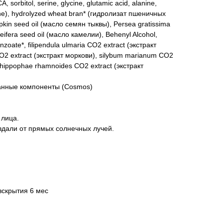
 sorbitol, serine, glycine, glutamic acid, alanine,
oline), hydrolyzed wheat bran* (гидролизат пшеничных
kin seed oil (масло семян тыквы), Persea gratissima
leifera seed oil (масло камелии), Behenyl Alcohol,
zoate*, filipendula ulmaria CO2 extract (экстракт
CO2 extract (экстракт моркови), silybum marianum CO2
 hippophae rhamnoides CO2 extract (экстракт
анные компоненты (Cosmos)
 лица.
 вдали от прямых солнечных лучей.
вскрытия 6 мес