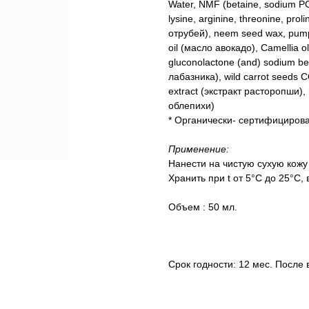
Water, NMF (betaine, sodium PCA,
lysine, arginine, threonine, pr
отрубей), neem seed wax, pump
oil (масло авокадо), Camellia o
gluconolactone (and) sodium ben
лабазника), wild carrot seeds 
extract (экстракт расторопши),
облепихи)
* Органически- сертифициров
Применение:
Нанести на чистую сухую кожу
Хранить при t от 5°C до 25°C,
Объем : 50 мл.
Срок годности: 12 мес. После 