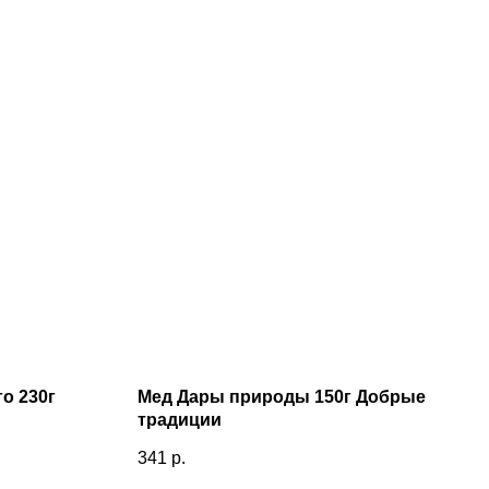
го 230г
Мед Дары природы 150г Добрые
традиции
341
р.