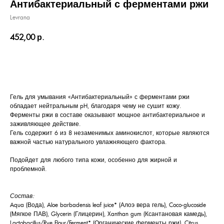
Антибактериальный с ферментами ржи
Levrana
452,00
р.
КУПИТЬ
Гель для умывания «Антибактериальный» с ферментами ржи
обладает нейтральным pH, благодаря чему не сушит кожу.
Ферменты ржи в составе оказывают мощное антибактериальное и
заживляющее действие.
Гель содержит 6 из 8 незаменимых аминокислот, которые являются
важной частью натурального увлажняющего фактора.
Подойдет для любого типа кожи, особенно для жирной и
проблемной.
Состав:
Aqua (Вода), Aloe barbadensis leaf juice* (Алоэ вера гель), Coco-glucoside
(Мягкое ПАВ), Glycerin (Глицерин), Xanthan gum (Ксантановая камедь),
Lactobacillus/Rye Flour/Ferment* (Органические ферменты ржи), Citrus