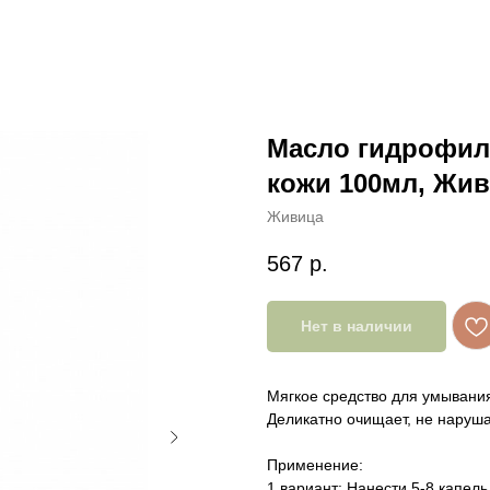
Масло гидрофил
кожи 100мл, Жи
Живица
567
р.
Нет в наличии
Мягкое средство для умывания
Деликатно очищает, не наруша
Применение:
1 вариант: Нанести 5-8 капел