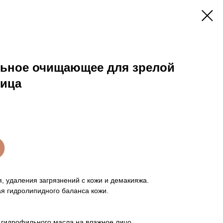
ьное очищающее для зрелой
вица
, удаления загрязнений с кожи и демакияжа.
я гидролипидного баланса кожи.
ь гидрофильного масла на влажное лицо,