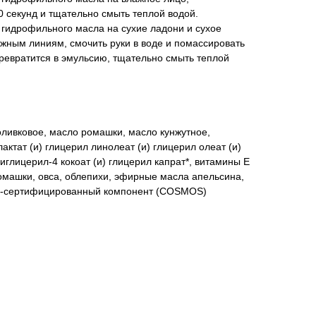
0 секунд и тщательно смыть теплой водой.
ь гидрофильного масла на сухие ладони и сухое
жным линиям, смочить руки в воде и помассировать
превратится в эмульсию, тщательно смыть теплой
оливковое, масло ромашки, масло кунжутное,
лактат (и) глицерил линолеат (и) глицерил олеат (и)
иглицерил-4 кокоат (и) глицерил капрат*, витамины Е
омашки, овса, облепихи, эфирные масла апельсина,
ки-сертифицированный компонент (COSMOS)