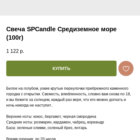
Свеча SPCandle Средиземное море
(100г)
1 122
р.
КУПИТЬ
Белое на голубом, узкие крутые переулочки прибрежного каменного
городка с открытки. Свежесть, влюбленность, словно вам снова по 18,
и вы бежите за солнцем, каждый раз веря, что его можно догнать и
ночь никогда не наступит..
Верхние ноты: кокос, бергамот, черная смородина
Средние ноты: розмарин, кардамон, чабрец, кориандр
База: зеленые оливки, соленый бриз, янтарь
Время горения: до 20 часов