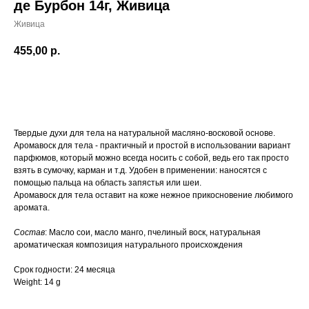
де Бурбон 14г, Живица
Живица
455,00
р.
КУПИТЬ
Твердые духи для тела на натуральной масляно-восковой основе.
Аромавоск для тела - практичный и простой в использовании вариант
парфюмов, который можно всегда носить с собой, ведь его так просто
взять в сумочку, карман и т.д. Удобен в применении: наносятся с
помощью пальца на область запястья или шеи.
Аромавоск для тела оставит на коже нежное прикосновение любимого
аромата.
Состав
: Масло сои, масло манго, пчелиный воск, натуральная
ароматическая композиция натурального происхождения
Срок годности: 24 месяца
Weight: 14 g