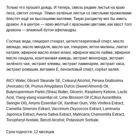
Только что прошёл дождь. И теперь, сквозь редкие листья на краю
леса, светит солнце. Тёмно-зелёные листья со светлыми прожилками
блестят ещё не высохшими каплями. Такую расцветку мог бы иметь
дракон. А в центре — ярко-жёлтый с красными цветами, как хвост того
дракона — влажный бутон афеландры.
Состав:
вода, глицерил стеарат, цетилстеариловый спирт, масло
авокадо, масло миндаля, масло ши, глицерин, кетон малины, лактат
натрия, эфирное масло иланг-иланг, эфирное масло лайма, эфирное
масло сандала, ксантановая камедь, экстракт винограда, экстракт
зелёного чая, экстракт клюквы, экстракт ламинарии, экстракт овса,
экстракт ромашки, витамин Е, бензиловый спирт, сорбат калия.
INCI
: Water, Gliceril Stearate SE, Cetearyl Alcohol, Persea Gratissima
(Avocado) Oil, Prunus Amygdalus Dulcis (Sweet Almond) Oil,
Вutyrospermium Parkii (Shea) Вutter, Glicerin, Raspberry Ketone, Lactic
Acid, Ylang-ylang essential oil, Lime Blossom Oil (Citrus Aurantifolia
Swingle Oil), Amyris Essential Oil, Xanthan Gum, Vitis Vinifera Extract,
Camellia Sinensis Extract, Vaccinium Oxycoccos Extract, Laminaria
Japonica Extract, Avena Sativa Extract, Matricaria Chamomilla Extract,
Tocopheryl Acetate, Benzil Alcohol, Potassium Sorbate.
Срок годности: 12 месяцев