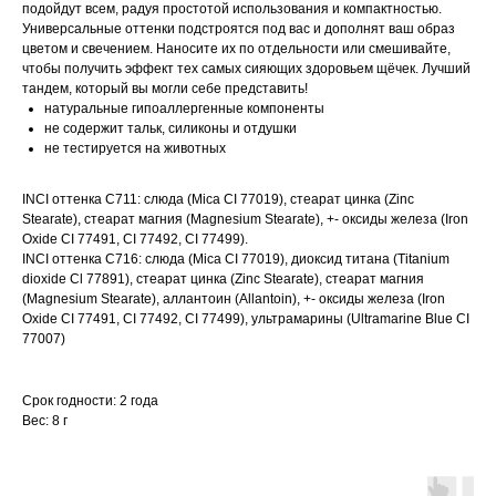
подойдут всем, радуя простотой использования и компактностью.
Универсальные оттенки подстроятся под вас и дополнят ваш образ
цветом и свечением. Наносите их по отдельности или смешивайте,
чтобы получить эффект тех самых сияющих здоровьем щёчек. Лучший
тандем, который вы могли себе представить!
натуральные гипоаллергенные компоненты
не содержит тальк, силиконы и отдушки
не тестируется на животных
INCI оттенка С711: слюда (Mica CI 77019), стеарат цинка (Zinc
Stearate), стеарат магния (Magnesium Stearate), +- оксиды железа (Iron
Oxide CI 77491, CI 77492, CI 77499).
INCI оттенка С716: слюда (Mica CI 77019), диоксид титана (Titanium
dioxide Cl 77891), стеарат цинка (Zinc Stearate), стеарат магния
(Magnesium Stearate), аллантоин (Allantoin), +- оксиды железа (Iron
Oxide CI 77491, CI 77492, CI 77499), ультрамарины (Ultramarine Blue CI
77007)
Срок годности: 2 года
Вес: 8 г