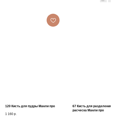
120 Кисть для пудры Манли про
67 Кисть для разделения ре
расческа Манли про
1 160
р.