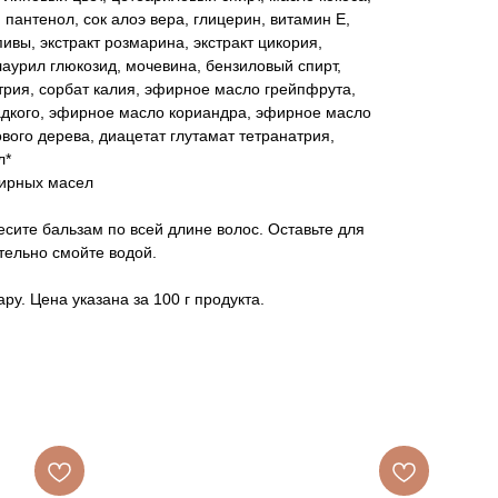
пантенол, сок алоэ вера, глицерин, витамин Е,
пивы, экстракт розмарина, экстракт цикория,
аурил глюкозид, мочевина, бензиловый спирт,
трия, сорбат калия, эфирное масло грейпфрута,
дкого, эфирное масло кориандра, эфирное масло
вого дерева, диацетат глутамат тетранатрия,
л*
фирных масел
сите бальзам по всей длине волос. Оставьте для
тельно смойте водой.
ру. Цена указана за 100 г продукта.