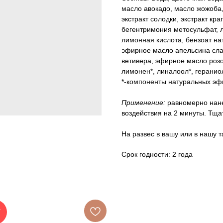
масло авокадо, масло жожоба, 
экстракт солодки, экстракт кра
бегентримония метосульфат, л
лимонная кислота, бензоат на
эфирное масло апельсина сла
ветивера, эфирное масло розо
лимонен*, линалоол*, геранио
*-компоненты натуральных э
Применение:
равномерно нане
воздействия на 2 минуты. Тща
На развес в вашу или в нашу та
Срок годности: 2 года
Т