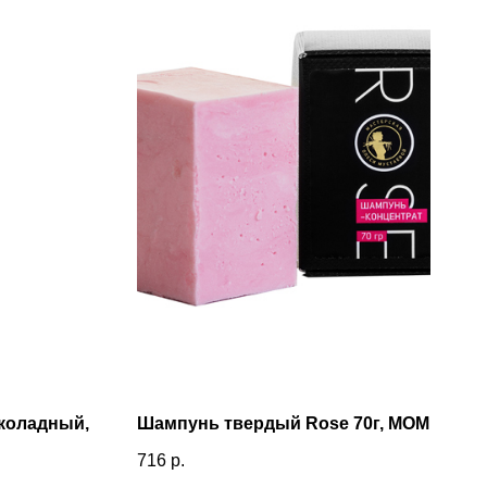
коладный,
Шампунь твердый Rose 70г, МОМ
716
р.