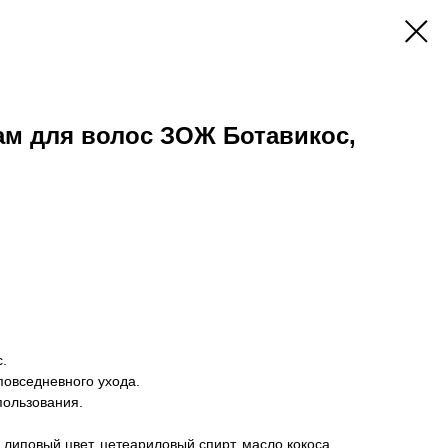
м для волос ЗОЖ Ботавикос,
.
повседневного ухода.
пользования.
 липовый цвет, цетеариловый спирт, масло кокоса,