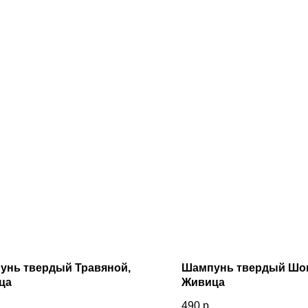
унь твердый Травяной,
Шампунь твердый Шо
ца
Живица
490
р.