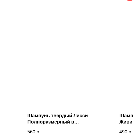
Шампунь твердый Лисси
Шамп
Полноразмерный в
Живи
ассортименте 50 гр
560
р.
490
р.