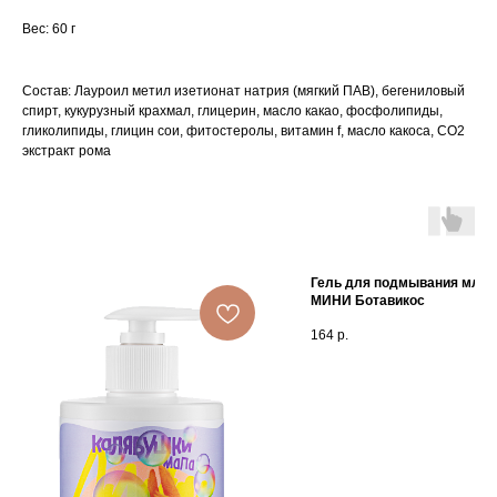
Вес: 60 г
Состав: Лауроил метил изетионат натрия (мягкий ПАВ), бегениловый
спирт, кукурузный крахмал, глицерин, масло какао, фосфолипиды,
гликолипиды, глицин сои, фитостеролы, витамин f, масло какоса, СО2
экстракт рома
Гель для подмывания млад
МИНИ Ботавикос
164
р.