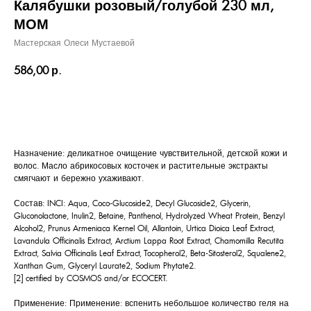
Калябушки розовый/голубой 230 мл,
МОМ
Мастерская Олеси Мустаевой
586,00
р.
КУПИТЬ
Назначение: деликатное очищение чувствительной, детской кожи и
волос. Масло абрикосовых косточек и растительные экстракты
смягчают и бережно ухаживают.
Состав: INCI: Aqua, Coco-Glucoside2, Decyl Glucoside2, Glycerin,
Gluconolactone, Inulin2, Betaine, Panthenol, Hydrolyzed Wheat Protein, Benzyl
Alcohol2, Prunus Armeniaca Kernel Oil, Allantoin, Urtica Dioica Leaf Extract,
Lavandula Officinalis Extract, Arctium Lappa Root Extract, Chamomilla Recutita
Extract, Salvia Officinalis Leaf Extract, Tocopherol2, Beta-Sitosterol2, Squalene2,
Xanthan Gum, Glyceryl Laurate2, Sodium Phytate2.
[2] certified by COSMOS and/or ECOCERT.
Применение: Применение: вспенить небольшое количество геля на