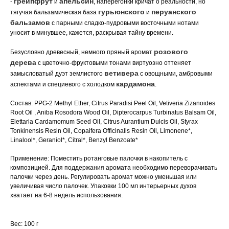
грейпфрут
апельсин
-
и
, наперегонки кричат о реальности, но
гурьюнского
перуанского
тягучая бальзамическая база
и
бальзамов
с парными сладко-пудровыми восточными нотами
уносит в минувшее, кажется, раскрывая тайну времени.
розового
Безусловно древесный, немного пряный аромат
дерева
с цветочно-фруктовыми тонами виртуозно оттеняет
ветивера
замысловатый дуэт землистого
с овощными, амбровыми
кардамона
аспектами и специевого с холодком
.
Состав: PPG-2 Methyl Ether, Citrus Paradisi Peel Oil, Vetiveria Zizanoides
Root Oil , Aniba Rosodora Wood Oil, Dipterocarpus Turbinatus Balsam Oil,
Elettaria Cardamomum Seed Oil, Citrus Aurantium Dulcis Oil, Styrax
Tonkinensis Resin Oil, Copaifera Officinalis Resin Oil, Limonene*,
Linalool*, Geraniol*, Citral*, Benzyl Benzoate*
Применение: Поместить ротанговые палочки в накопитель с
композицией. Для поддержания аромата необходимо переворачивать
палочки через день. Регулировать аромат можно уменьшая или
увеличивая число палочек. Упаковки 100 мл интерьерных духов
хватает на 6-8 недель использования.
Вес: 100 г